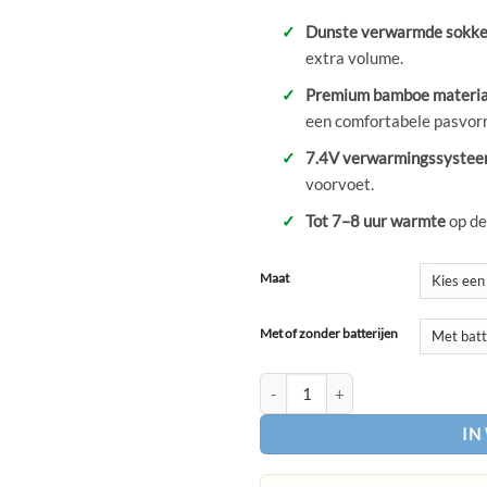
Dunste verwarmde sokk
extra volume.
Premium bamboe materia
een comfortabele pasvor
7.4V verwarmingssyste
voorvoet.
Tot 7–8 uur warmte
op de
Maat
Met of zonder batterijen
Ultra dunne verwarmde sokken U
IN