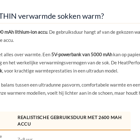
A THIN verwarmde sokken warm?
00 mAh lithium-ion accu
. De gebruiksduur hangt af van de gekozen w
de accu.
t alles over warmte. Een
5V-powerbank van 5000 mAh
kan op papie
ing en het werkelijke verwarmingsvermogen van de sok. De HeatPe
k
, voor krachtige warmteprestaties in een ultradun model.
balans tussen een ultradunne pasvorm, comfortabele warmte en een
nze warmere modellen, voelt hij lichter aan in de schoen, maar houdt
REALISTISCHE GEBRUIKSDUUR MET 2600 MAH
ACCU
e
7–8 uur