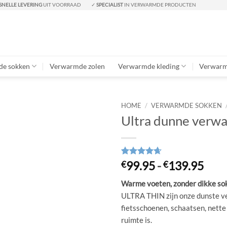
SNELLE LEVERING
UIT VOORRAAD
✓
SPECIALIST
IN VERWARMDE PRODUCTEN
e sokken
Verwarmde zolen
Verwarmde kleding
Verwarm
HOME
/
VERWARMDE SOKKEN
Ultra dunne verw
Prij
Gewaardeerd
51
99.95
-
139.95
€
€
4.63
op 5
€99.
gebaseerd
Warme voeten, zonder dikke sok
tot
op
klant
ULTRA THIN zijn onze dunste v
waarderingen
€13
fietsschoenen, schaatsen, nett
ruimte is.