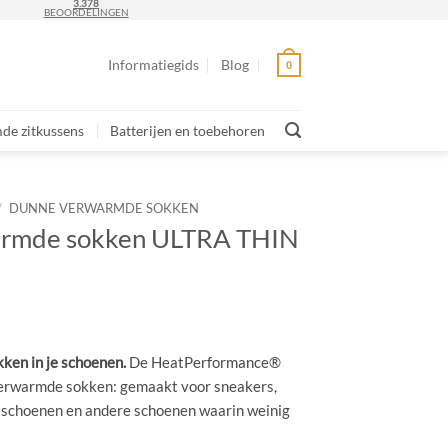
3.378
BEOORDELINGEN
Informatiegids
Blog
de zitkussens
Batterijen en toebehoren
/
DUNNE VERWARMDE SOKKEN
armde sokken ULTRA THIN
sklasse:
95
ken in je schoenen.
De HeatPerformance®
erwarmde sokken: gemaakt voor sneakers,
9.95
e schoenen en andere schoenen waarin weinig