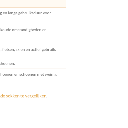
 en lange gebruiksduur voor
r koude omstandigheden en
etsen, skiën en actief gebruik.
schoenen.
schoenen en schoenen met weinig
e sokken te vergelijken
.