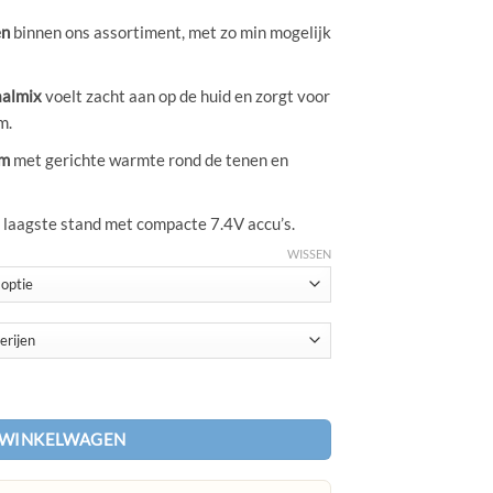
en
binnen ons assortiment, met zo min mogelijk
almix
voelt zacht aan op de huid en zorgt voor
m.
em
met gerichte warmte rond de tenen en
 laagste stand met compacte 7.4V accu’s.
WISSEN
LTRA THIN aantal
 WINKELWAGEN