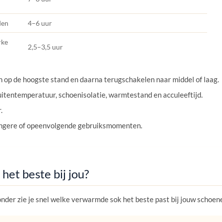
den
4–6 uur
rke
2,5–3,5 uur
n op de hoogste stand en daarna terugschakelen naar middel of laag.
itentemperatuur, schoenisolatie, warmtestand en acculeeftijd.
.
 langere of opeenvolgende gebruiksmomenten.
et beste bij jou?
ronder zie je snel welke verwarmde sok het beste past bij jouw schoen