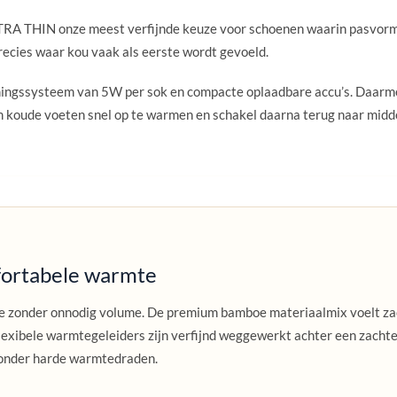
LTRA THIN onze meest verfijnde keuze voor schoenen waarin pasvorm b
recies waar kou vaak als eerste wordt gevoeld.
gssysteem van 5W per sok en compacte oplaadbare accu’s. Daarmee
m koude voeten snel op te warmen en schakel daarna terug naar midd
fortabele warmte
 zonder onnodig volume. De premium bamboe materiaalmix voelt zach
lexibele warmtegeleiders zijn verfijnd weggewerkt achter een zachte
onder harde warmtedraden.