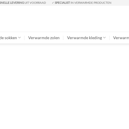
SNELLE LEVERING
UIT VOORRAAD
✓
SPECIALIST
IN VERWARMDE PRODUCTEN
e sokken
Verwarmde zolen
Verwarmde kleding
Verwarm